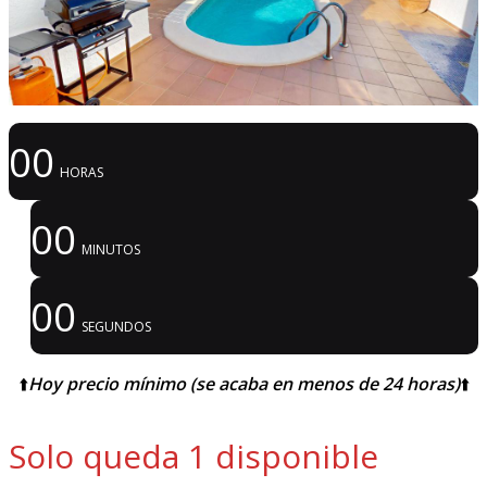
00
HORAS
00
MINUTOS
00
SEGUNDOS
⬆️
Hoy precio mínimo (se acaba en menos de 24 horas)
⬆️
Solo queda 1 disponible