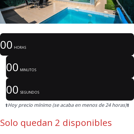
00
HORAS
00
MINUTOS
00
SEGUNDOS
⬆️
Hoy precio mínimo (se acaba en menos de 24 horas)
⬆️
Solo quedan 2 disponibles