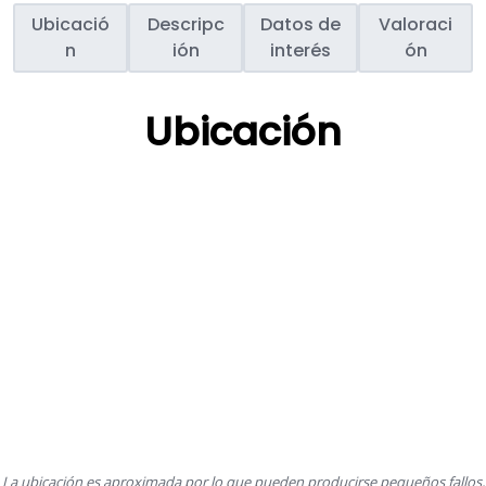
Ubicació
Descripc
Datos de
Valoraci
n
ión
interés
ón
Ubicación
La ubicación es aproximada por lo que pueden producirse pequeños fallos,