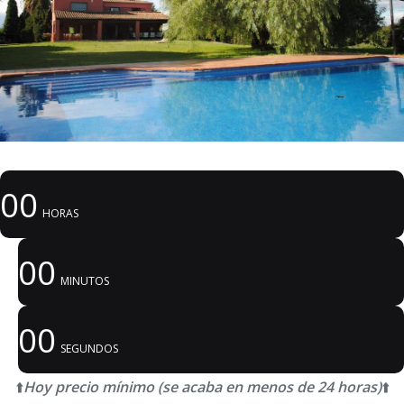
00
HORAS
00
MINUTOS
00
SEGUNDOS
⬆️
Hoy precio mínimo (se acaba en menos de 24 horas)
⬆️