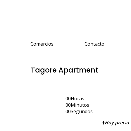
Comercios
Contacto
Tagore Apartment
00
Horas
00
Minutos
00
Segundos
⬆️
Hoy precio 