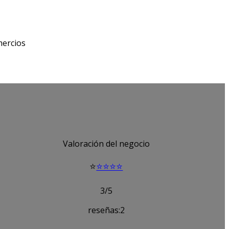
ercios
Valoración del negocio
⭐
⭐⭐⭐⭐
3/5
reseñas:2