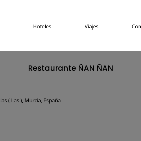
Hoteles
Viajes
Com
Restaurante ÑAN ÑAN
as ( Las ), Murcia, España