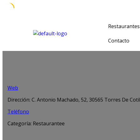
Restaurantes
Contacto
Web
Dirección: C. Antonio Machado, 52, 30565 Torres De Cotill
Teléfono
Categoría: Restaurantee