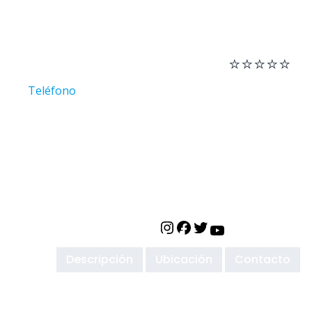
Dirección: C. González Ballesta, 9,
negocio
30860 Puerto de Mazarrón, Murcia,
España
⭐
⭐⭐⭐⭐
Teléfono
4,2/5
Categoría: Restaurantee especializado
reseñas:154
en pollo
Redes sociales de Pollos Asados Hnos Ramírez
https://www.instagram.com/le
https://www.facebook.com
https://twitter.com/lev
https://www.youtub
Descripción
Ubicación
Contacto
id=61550739522876