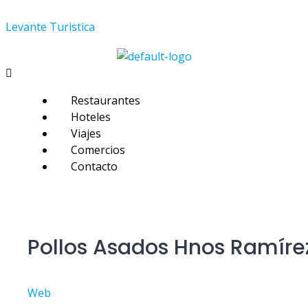
Skip
Levante Turistica
to
content
Menú
Restaurantes
Hoteles
Viajes
Comercios
Contacto
Pollos Asados Hnos Ramíre
Web
Valoración del