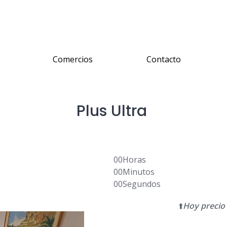
Comercios
Contacto
Plus Ultra
00
Horas
00
Minutos
00
Segundos
⬆️
Hoy precio