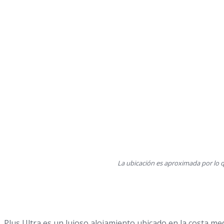
La ubicación es aproximada por lo q
Plus Ultra es un lujoso alojamiento ubicado en la costa m