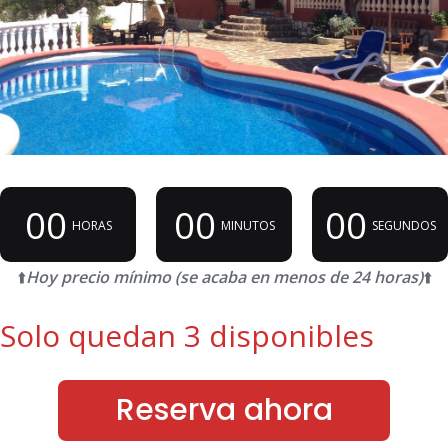
00
00
00
HORAS
MINUTOS
SEGUNDOS
⬆️
Hoy precio mínimo (se acaba en menos de 24 horas)
⬆️
Solo quedan 3 disponibles
Reserva ahora