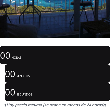
00
HORAS
00
MINUTOS
00
SEGUNDOS
⬆️
Hoy precio mínimo (se acaba en menos de 24 horas)
⬆️