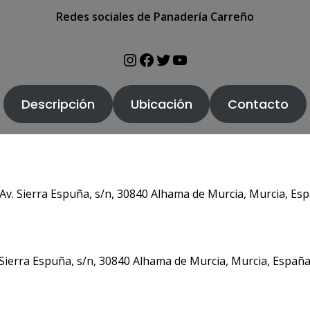
Redes sociales de Panadería Carreño
https://www.instagram.com/levanteturistica/
https://www.facebook.com/profile.php?id=61550739522876
https://twitter.com/levanteturista
https://www.youtube.com/@levanteturistica
Descripción
Ubicación
Contacto
Av. Sierra Espuña, s/n, 30840 Alhama de Murcia, Murcia, Es
ierra Espuña, s/n, 30840 Alhama de Murcia, Murcia, España