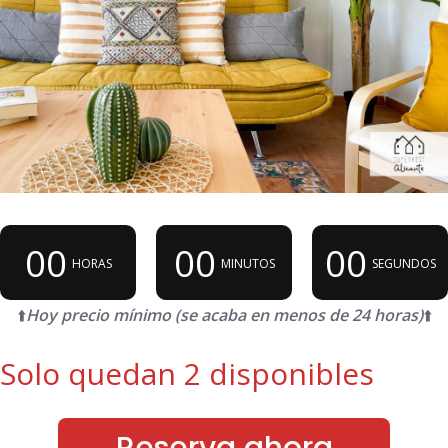
00
00
00
HORAS
MINUTOS
SEGUNDOS
⬆️
Hoy precio mínimo (se acaba en menos de 24 horas)
⬆️
Solo quedan 2 disponibles