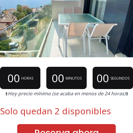
00
00
00
HORAS
MINUTOS
SEGUNDOS
⬆️
Hoy precio mínimo (se acaba en menos de 24 horas)
⬆️
Solo quedan 2 disponibles