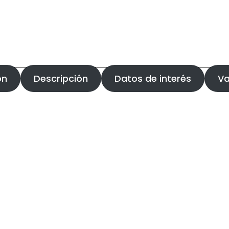
ón
Descripción
Datos de interés
Va