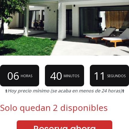
06
40
11
HORAS
MINUTOS
SEGUNDOS
⬆️
Hoy precio mínimo (se acaba en menos de 24 horas)
⬆️
Solo quedan 2 disponibles