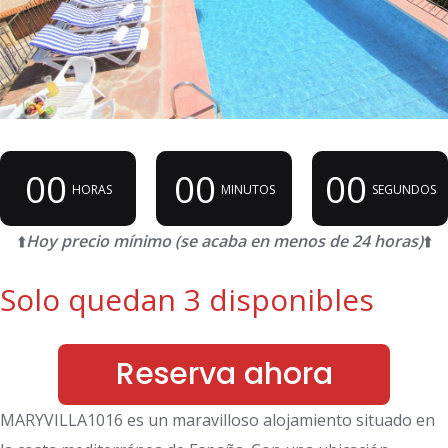
00
00
00
HORAS
MINUTOS
SEGUNDOS
⬆️
Hoy precio mínimo (se acaba en menos de 24 horas)
⬆️
Solo quedan 3 disponibles
Reserva ahora
MARYVILLA1016 es un maravilloso alojamiento situado en