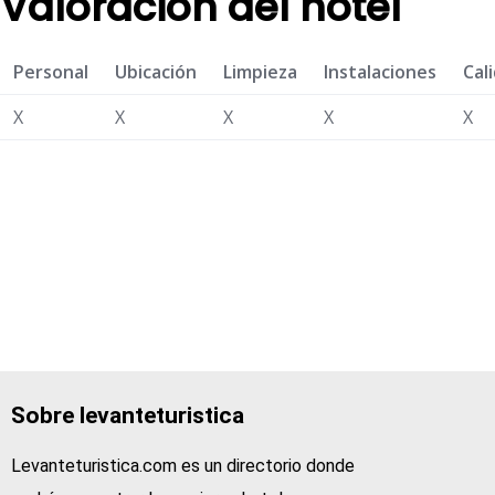
Valoración del hotel
Personal
Ubicación
Limpieza
Instalaciones
Cal
X
X
X
X
X
Sobre levanteturistica
Levanteturistica.com es un directorio donde