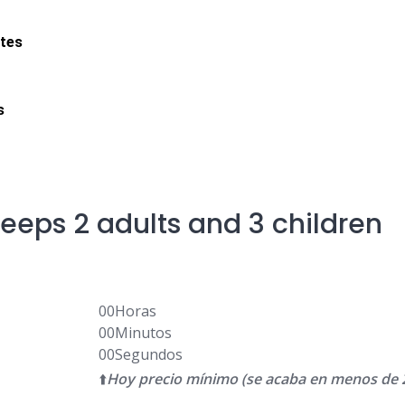
tes
s
eeps 2 adults and 3 children
00
Horas
00
Minutos
00
Segundos
⬆️
Hoy precio mínimo (se acaba en menos de 