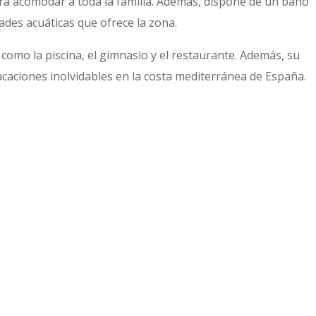
ara acomodar a toda la familia. Además, dispone de un baño
ades acuáticas que ofrece la zona.
omo la piscina, el gimnasio y el restaurante. Además, su
acaciones inolvidables en la costa mediterránea de España.