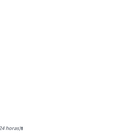
24 horas)
⬆️