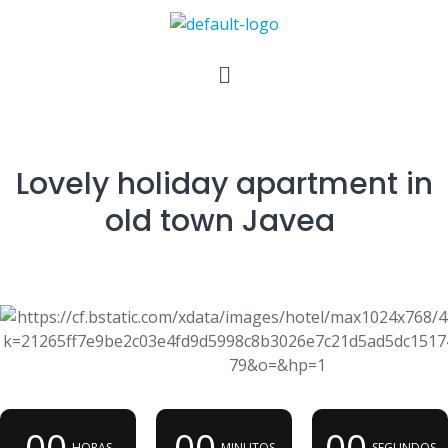
Lovely holiday apartment in
old town Javea
00
00
00
HORAS
MINUTOS
SEGUNDOS