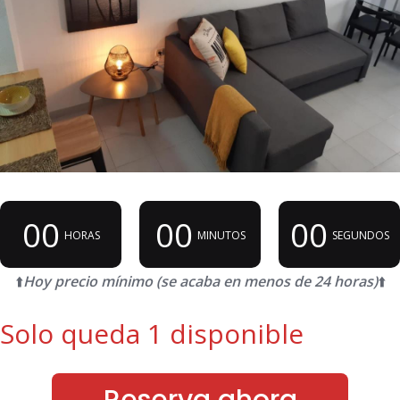
00
00
00
HORAS
MINUTOS
SEGUNDOS
⬆️
Hoy precio mínimo (se acaba en menos de 24 horas)
⬆️
Solo queda 1 disponible