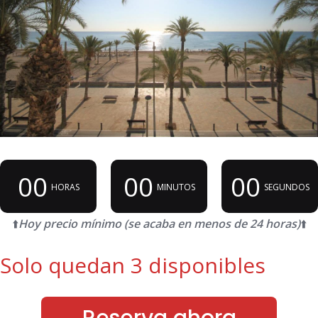
00
00
00
HORAS
MINUTOS
SEGUNDOS
⬆️
Hoy precio mínimo (se acaba en menos de 24 horas)
⬆️
Solo quedan 3 disponibles