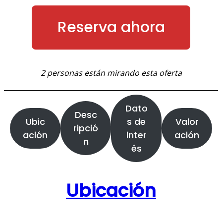
Reserva ahora
2 personas están mirando esta oferta
Dato
Desc
Ubic
s de
Valor
ripció
ación
inter
ación
n
és
Ubicación