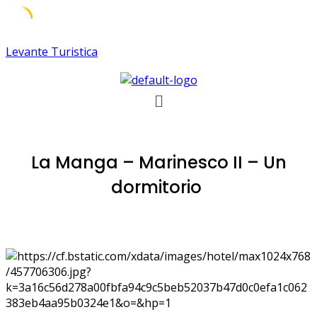
Skip
Levante Turistica
to
content
Menú
La Manga – Marinesco II – Un
dormitorio