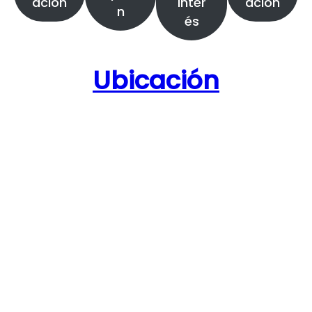
ación
inter
ación
n
és
Ubicación