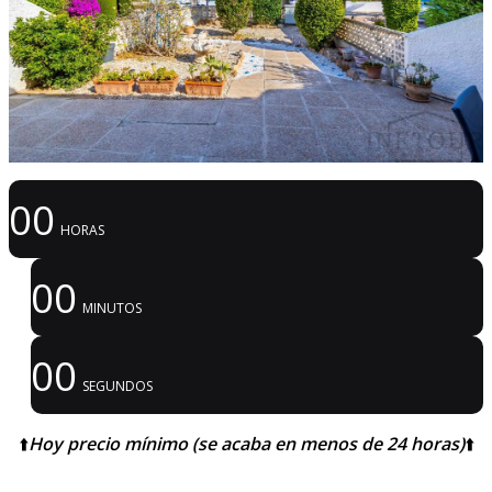
00
HORAS
00
MINUTOS
00
SEGUNDOS
⬆️
Hoy precio mínimo (se acaba en menos de 24 horas)
⬆️