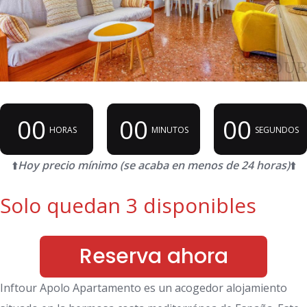
00
00
00
HORAS
MINUTOS
SEGUNDOS
⬆️
Hoy precio mínimo (se acaba en menos de 24 horas)
⬆️
Solo quedan 3 disponibles
Reserva ahora
Inftour Apolo Apartamento es un acogedor alojamiento