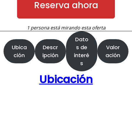
Reserva ahora
1 persona está mirando esta oferta
Dato
Ubica
Descr
s de
Valor
ción
ipción
interé
ación
s
Ubicación