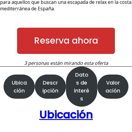
para aquellos que buscan una escapada de relax en la costa
mediterránea de España.
Reserva ahora
3 personas están mirando esta oferta
Dato
Ubica
Descr
s de
Valor
ción
ipción
interé
ación
s
Ubicación