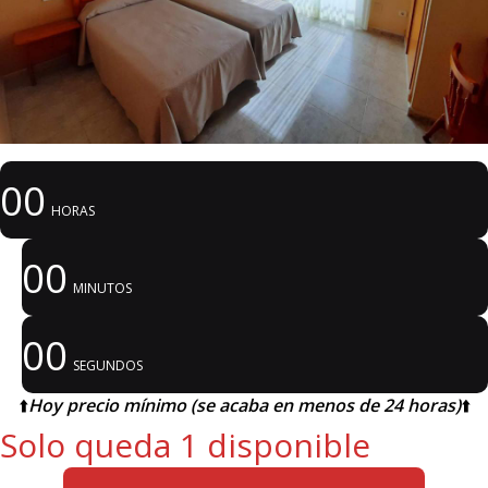
00
HORAS
00
MINUTOS
00
SEGUNDOS
⬆️
Hoy precio mínimo (se acaba en menos de 24 horas)
⬆️
Solo queda 1 disponible