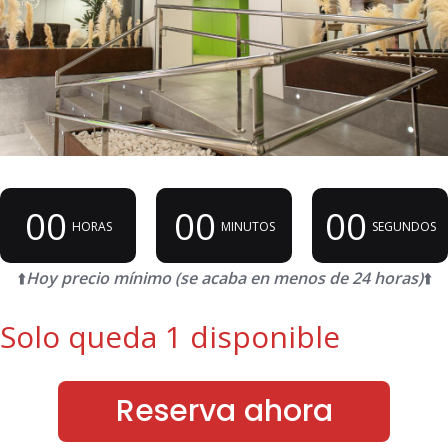
00
00
00
HORAS
MINUTOS
SEGUNDOS
⬆️
Hoy precio mínimo (se acaba en menos de 24 horas)
⬆️
Solo queda 1 disponible
Reserva ahora