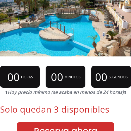
00
00
00
HORAS
MINUTOS
SEGUNDOS
⬆️
Hoy precio mínimo (se acaba en menos de 24 horas)
⬆️
Solo quedan 3 disponibles