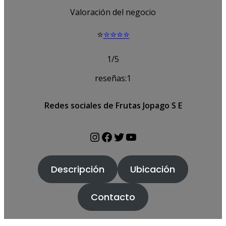
Valoración del negocio
⭐
⭐⭐⭐⭐
1/5
reseñas:1
Redes sociales de Frutas Jopago S E
https://www.instagram.com/levanteturistica/
https://www.facebook.com/profile.php?id=61550739522876
https://twitter.com/levanteturista
https://www.youtube.com/@levanteturistica
Descripción
Ubicación
Contacto