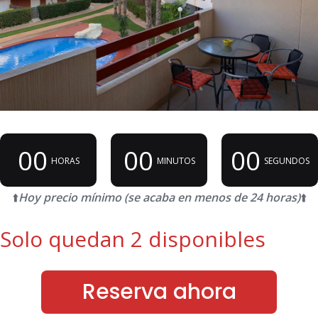
00
00
00
HORAS
MINUTOS
SEGUNDOS
⬆️
Hoy precio mínimo (se acaba en menos de 24 horas)
⬆️
Solo quedan 2 disponibles
Reserva ahora