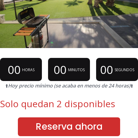
00
00
00
HORAS
MINUTOS
SEGUNDOS
⬆️
Hoy precio mínimo (se acaba en menos de 24 horas)
⬆️
Solo quedan 2 disponibles
Reserva ahora