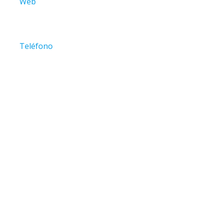
Web
Dirección: C. Cristóbal Colón, 14, 30565 Las Torres de 
Teléfono
Categoría: Cafe
Redes sociales de Centro De Personas Mayores De La