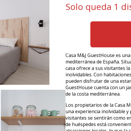
Solo queda 1 di
Casa M&J GuestHouse es una 
mediterránea de España. Situ
casa ofrece a sus visitantes l
inolvidables. Con habitacion
pueden disfrutar de una esta
GuestHouse cuenta con un jard
de la costa mediterránea.
Los propietarios de la Casa 
una experiencia inolvidable y 
visitantes se sentirán como e
de huéspedes está convenient
atracciones locales, lo que la