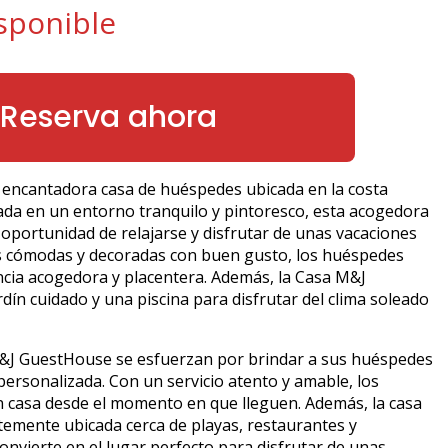
sponible
Reserva ahora
encantadora casa de huéspedes ubicada en la costa
ada en un entorno tranquilo y pintoresco, esta acogedora
a oportunidad de relajarse y disfrutar de unas vacaciones
es cómodas y decoradas con buen gusto, los huéspedes
ncia acogedora y placentera. Además, la Casa M&J
ín cuidado y una piscina para disfrutar del clima soleado
M&J GuestHouse se esfuerzan por brindar a sus huéspedes
personalizada. Con un servicio atento y amable, los
n casa desde el momento en que lleguen. Además, la casa
emente ubicada cerca de playas, restaurantes y
 convierte en el lugar perfecto para disfrutar de unas