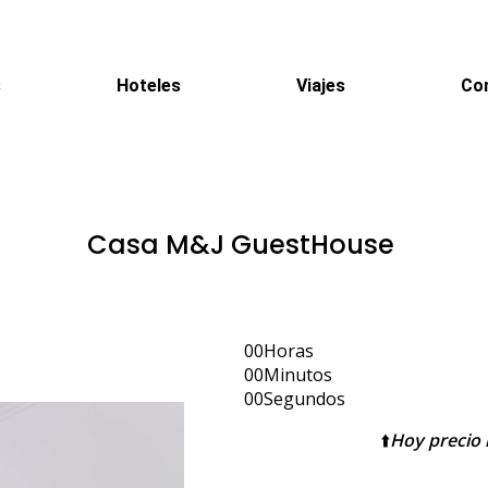
s
Hoteles
Viajes
Co
Casa M&J GuestHouse
00
Horas
00
Minutos
00
Segundos
⬆️
Hoy precio 