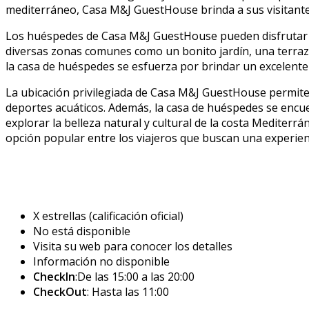
mediterráneo, Casa M&J GuestHouse brinda a sus visitantes
Los huéspedes de Casa M&J GuestHouse pueden disfrutar de
diversas zonas comunes como un bonito jardín, una terraza 
la casa de huéspedes se esfuerza por brindar un excelente s
La ubicación privilegiada de Casa M&J GuestHouse permite a 
deportes acuáticos. Además, la casa de huéspedes se encuen
explorar la belleza natural y cultural de la costa Medite
opción popular entre los viajeros que buscan una experienc
X estrellas (calificación oficial)
No está disponible
Visita su web para conocer los detalles
Información no disponible
CheckIn
:De las 15:00 a las 20:00
CheckOut
: Hasta las 11:00