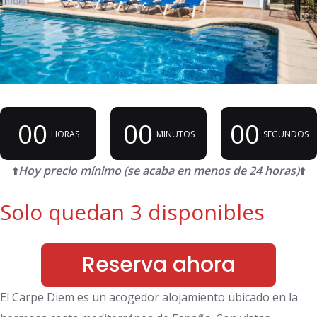
00
00
00
HORAS
MINUTOS
SEGUNDOS
⬆️
Hoy precio mínimo (se acaba en menos de 24 horas)
⬆️
Solo quedan 3 disponibles
Reserva ahora
El Carpe Diem es un acogedor alojamiento ubicado en la