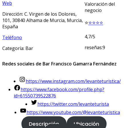
Web
Valoración del
negocio
Dirección: C. Virgen de los Dolores,
101, 30840 Alhama de Murcia, Murcia,
⭐
⭐⭐⭐⭐
España
4,7/5
Teléfono
reseñas:9
Categoría: Bar
Redes sociales de Bar Francisco Gamarra Fernández
https://www.instagram.com/levanteturistica/
https://www.facebook.com/profile.php?
id=61550739522876
https://twitter.com/levanteturista
https://www.youtube.com/@levanteturistica
Descripción
Ubicación