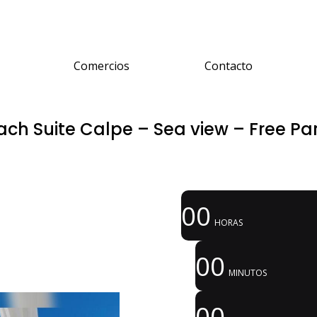
Comercios
Contacto
ach Suite Calpe – Sea view – Free Pa
00
HORAS
00
MINUTOS
00