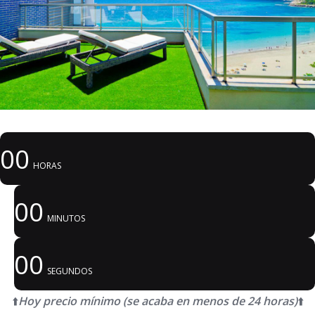
00
HORAS
00
MINUTOS
00
SEGUNDOS
⬆️
Hoy precio mínimo (se acaba en menos de 24 horas)
⬆️