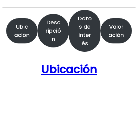
Dato
Desc
Ubic
s de
Valor
ripció
ación
inter
ación
n
és
Ubicación