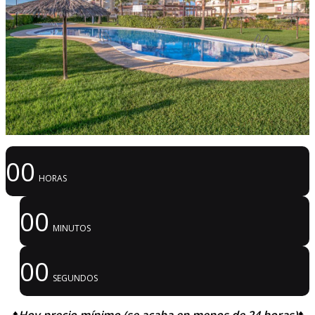
00
HORAS
00
MINUTOS
00
SEGUNDOS
⬆️
Hoy precio mínimo (se acaba en menos de 24 horas)
⬆️