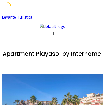
Skip
Levante Turistica
to
content
Menú
Apartment Playasol by Interhome