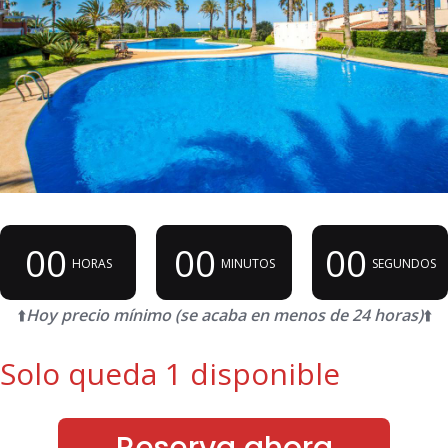
00
00
00
HORAS
MINUTOS
SEGUNDOS
⬆️
Hoy precio mínimo (se acaba en menos de 24 horas)
⬆️
Solo queda 1 disponible