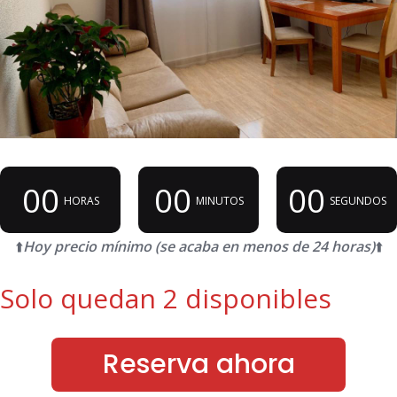
00
00
00
HORAS
MINUTOS
SEGUNDOS
⬆️
Hoy precio mínimo (se acaba en menos de 24 horas)
⬆️
Solo quedan 2 disponibles
Reserva ahora