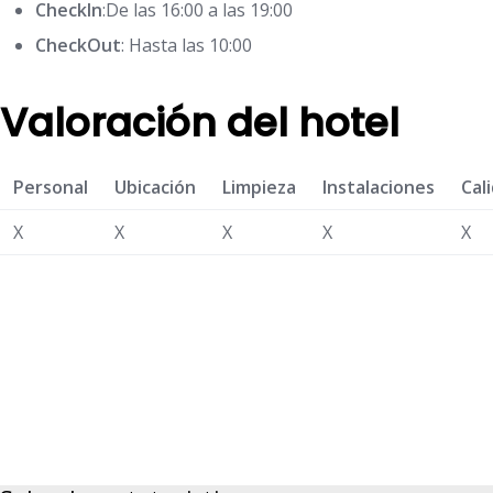
CheckIn
:De las 16:00 a las 19:00
CheckOut
: Hasta las 10:00
Valoración del hotel
Personal
Ubicación
Limpieza
Instalaciones
Cal
X
X
X
X
X