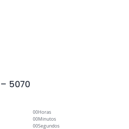
 – 5070
00
Horas
00
Minutos
00
Segundos