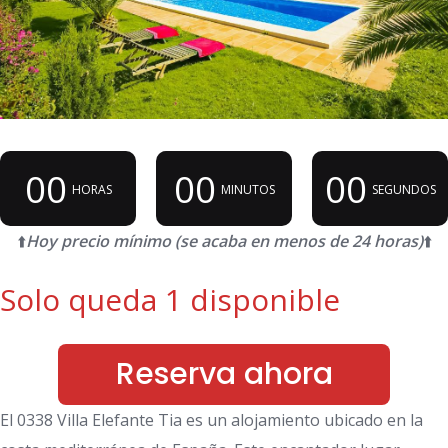
00
00
00
HORAS
MINUTOS
SEGUNDOS
⬆️
Hoy precio mínimo (se acaba en menos de 24 horas)
⬆️
Solo queda 1 disponible
Reserva ahora
El 0338 Villa Elefante Tia es un alojamiento ubicado en la