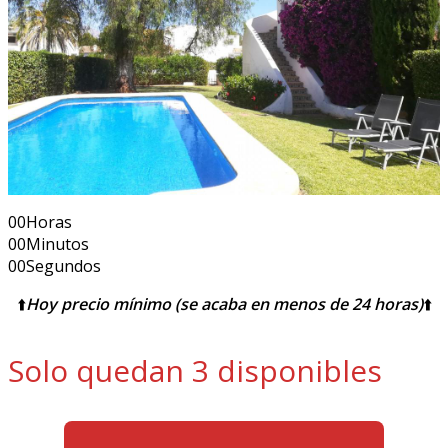
00
Horas
00
Minutos
00
Segundos
⬆️
Hoy precio mínimo (se acaba en menos de 24 horas)
⬆️
Solo quedan 3 disponibles